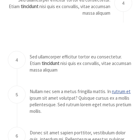
4
Etiam
tincidunt
nisi quis ex convallis, vitae accumsan
massa aliquam
Sed ullamcorper efficitur tortor eu consectetur.
4
Etiam
tincidunt
nisi quis ex convallis, vitae accumsan
massa aliquam
Nullam nec sem a metus fringilla mattis. In
rutrum et
5
ipsum sit amet volutpat? Quisque cursus ex a mollis
pellentesque. Sed rutrum lorem eget metus pretium
mollis.
Donec sit amet sapien porttitor, vestibulum dolor
6
quis, interdum mi. Pellentesque egestas pulvinar