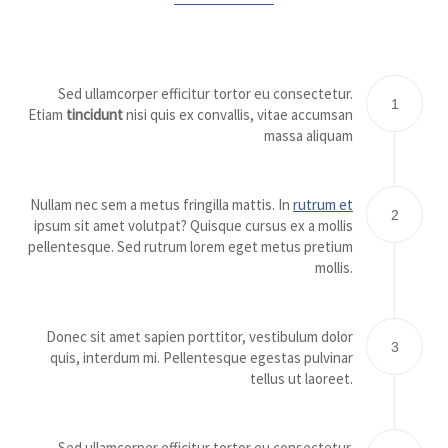
Sed ullamcorper efficitur tortor eu consectetur.
1
Etiam
tincidunt
nisi quis ex convallis, vitae accumsan
massa aliquam
Nullam nec sem a metus fringilla mattis. In
rutrum et
2
ipsum sit amet volutpat? Quisque cursus ex a mollis
pellentesque. Sed rutrum lorem eget metus pretium
mollis.
Donec sit amet sapien porttitor, vestibulum dolor
3
quis, interdum mi. Pellentesque egestas pulvinar
tellus ut laoreet.
Sed ullamcorper efficitur tortor eu consectetur.