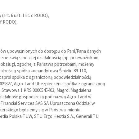
rt. 6 ust. 1 lit. c RODO),
. f RODO),
tów upoważnionych do dostępu do Pani/Pana danych
ne związane z jej działalnością (np. przewoźnikom,
j obsługi, zgodnej z Państwa potrzebami, możemy
ialnością spółka komandytowa Śmielin 89-110,
sprol spółka z ograniczoną odpowiedzialnością
409827, Agro-Land Ubezpieczenia spółka z ograniczoną
10, Stawowa 1 KRS 0000545403, Magrol Magdalena
działalność gospodarczą pod nazwą Agro-Land w
s Financial Services SAS SA Uproszczona Oddział w
brokerskiego będziemy się w Państwa imieniu
rdia Polska TUW, STU Ergo Hestia S.A., Generali TU