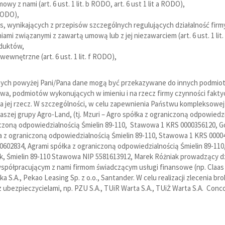
 z nami (art. 6 ust. 1 lit. b RODO, art. 6 ust 1 lit a RODO),
 RODO),
wynikających z przepisów szczególnych regulujących działalność firmy (a
mi związanymi z zawartą umową lub z jej niezawarciem (art. 6 ust. 1 lit
oduktów,
wewnętrzne (art. 6 ust. 1 lit. f RODO),
nych powyżej Pani/Pana dane mogą być przekazywane do innych podmio
 podmiotów wykonujących w imieniu i na rzecz firmy czynności faktycz
a jej rzecz. W szczególności, w celu zapewnienia Państwu kompleksowe
ej grupy Agro-Land, (tj. Mzuri – Agro spółka z ograniczoną odpowiedz
czoną odpowiedzialnością Śmielin 89-110, Stawowa 1 KRS 0000356120, Go
a z ograniczoną odpowiedzialnością Śmielin 89-110, Stawowa 1 KRS 0000
0602834, Agrami spółka z ograniczoną odpowiedzialnością Śmielin 89-1
k, Śmielin 89-110 Stawowa NIP 5581613912, Marek Różniak prowadzący 
e współpracującym z nami firmom świadczącym usługi finansowe (np. Claa
a S.A., Pekao Leasing Sp. z o.o., Santander. W celu realizacji zlecenia 
bezpieczycielami, np. PZU S.A., TUiR Warta S.A., TUiŻ Warta S.A. Conco