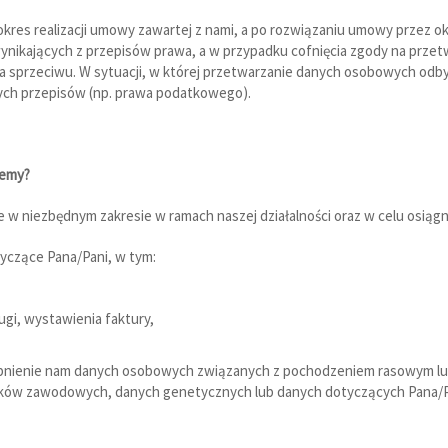
es realizacji umowy zawartej z nami, a po rozwiązaniu umowy przez ok
nikających z przepisów prawa, a w przypadku cofnięcia zgody na przet
 sprzeciwu. W sytuacji, w której przetwarzanie danych osobowych odb
ych przepisów (np. prawa podatkowego).
jemy?
 niezbędnym zakresie w ramach naszej działalności oraz w celu osiągn
czące Pana/Pani, w tym:
gi, wystawienia faktury,
tępnienie nam danych osobowych związanych z pochodzeniem rasowym lu
iązków zawodowych, danych genetycznych lub danych dotyczących Pana/Pani