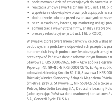
podejmowanie działań zmierzających do zawarcia umowy
realizacja umowy zawartej z nami (art. 6 ust. 1 lit. b
wypełnianie obowiązków prawnych ciążących na nas, 
dochodzenie i obrona przed ewentualnymi roszczenia
nasz uzasadniony interes, np. marketing usług i pr
administracja wewnętrzna firmy, analizy i statystyki 
procesy rekrutacyjne (art. 6 ust. 1 lit. b RODO).
W związku z przetwarzaniem danych w celach wskaza
osobowych na podstawie odpowiednich przepisów prawa,
kurierom) lub innych podmiotów świadczących usługi n
przekazywać Państwa dane osobowe innym firmom z nasz
Stawowa 1 KRS 0000659625, MM – Agro spółka z ograni
Pęperzyn 43, 89-410 43 KRS 0000172745, EJ-Agro spółk
odpowiedzialnością Śmielin 89-110, Stawowa 1 KRS 000
Różniak; Winnica Słoneczny Zakątek Magdalena Różnia
Śmielinie, przy ul. Stawowej 1, NIP 558142765) a takż
Polsce, Idea Getin Leasing S.A., Deutsche Leasing Polsk
(udostępniając Państwa dane osobowe) kontaktować z u
S.A., Generali Życie TU S.A.)