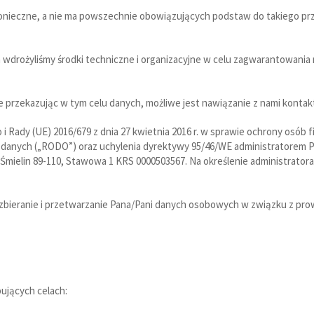
onieczne, a nie ma powszechnie obowiązujących podstaw do takiego pr
 wdrożyliśmy środki techniczne i organizacyjne w celu zagwarantowan
ie przekazując w tym celu danych, możliwe jest nawiązanie z nami konta
 Rady (UE) 2016/679 z dnia 27 kwietnia 2016 r. w sprawie ochrony osób
danych („RODO”) oraz uchylenia dyrektywy 95/46/WE administratorem 
 Śmielin 89-110, Stawowa 1 KRS 0000503567. Na określenie administratora
 zbieranie i przetwarzanie Pana/Pani danych osobowych w związku z prow
ujących celach: