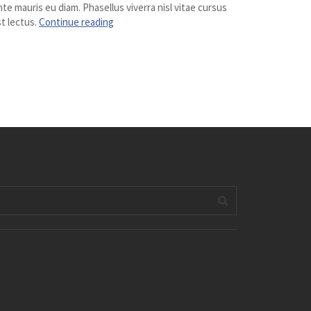
te mauris eu diam. Phasellus viverra nisl vitae cursus
t lectus.
Continue reading