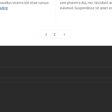
asellus viverra nisl vitae cursus
sem pharetra dui, nec tincidunt an
ading
euismod. Suspendisse sit amet es
1
2